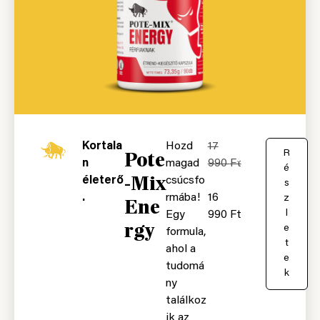
Kortala
Hozd
17
Pote
K
R
n
magad
990
Ft
o
é
-Mix
életerő
csúcsfo
s
s
.
rmába!
16
á
z
Ene
r
l
Egy
990
Ft
rgy
b
e
formula,
a
t
ahol a
e
tudomá
k
ny
találkoz
ik az