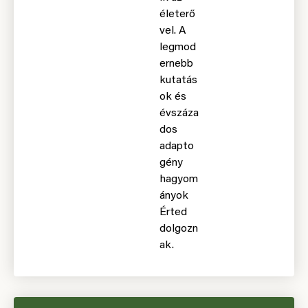
életerő
vel. A
legmod
ernebb
kutatás
ok és
évszáza
dos
adapto
gény
hagyom
ányok
Érted
dolgozn
ak.