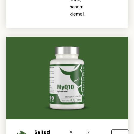
elfed,
hanem
kiemel.
Sejtszi
A
7