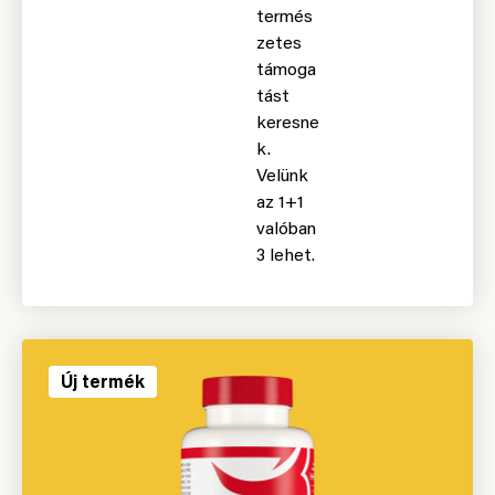
termés
zetes
támoga
tást
keresne
k.
Velünk
az 1+1
valóban
3 lehet.