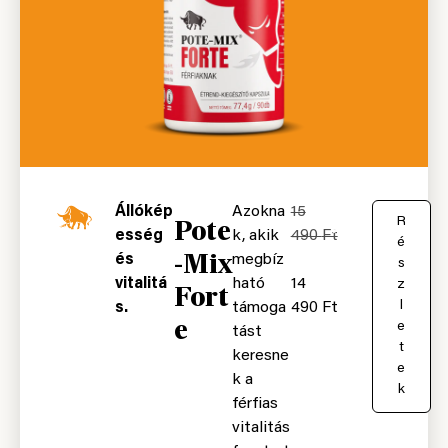
Állókép
Azokna
15
Pote
K
R
esség
k, akik
490
Ft
o
é
-Mix
és
megbíz
s
s
vitalitá
ható
14
á
z
Fort
r
l
s.
támoga
490
Ft
e
b
e
tást
a
t
keresne
e
k a
k
férfias
vitalitás