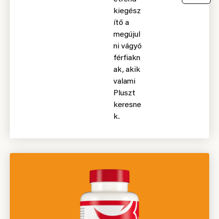
kiegész
ítő a
megújul
ni vágyó
férfiakn
ak, akik
valami
Pluszt
keresne
k.