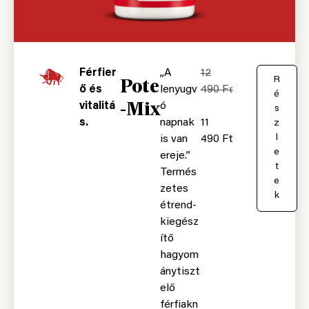
Férfier
„A
12
Pote
K
R
ő és
lenyugv
490
Ft
o
é
-Mix
vitalitá
ó
s
s
s.
napnak
11
á
z
r
l
is van
490
Ft
b
e
ereje.”
a
t
Termés
e
zetes
k
étrend-
kiegész
ítő
hagyom
ánytiszt
elő
férfiakn