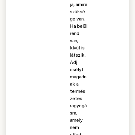
ja, amire
szüksé
ge van.
Ha belül
rend
van,
kívül is
látszik.
Adj
esélyt
magadn
ak a
termés
zetes
ragyogá
sra,
amely
nem