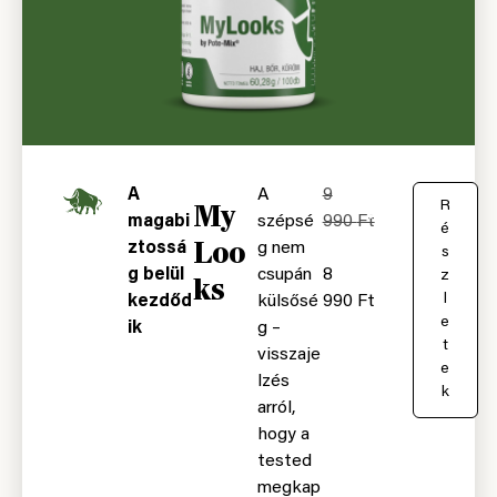
A
A
9
My
K
R
magabi
szépsé
990
Ft
o
é
Loo
ztossá
g nem
s
s
g belül
csupán
8
á
z
ks
r
l
kezdőd
külsősé
990
Ft
b
e
ik
g –
a
t
visszaje
e
lzés
k
arról,
hogy a
tested
megkap