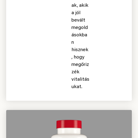
ak, akik
a jól
bevált
megold
ásokba
n
hisznek
, hogy
megőriz
zék
vitalitás
ukat.