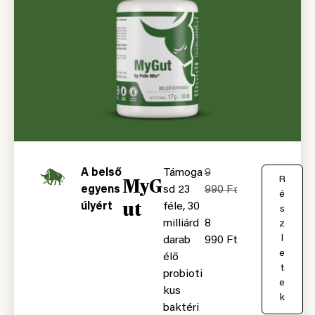
A belső
Támoga
9
MyG
K
R
egyens
sd 23
990
Ft
o
é
ut
úlyért
féle, 30
s
s
milliárd
8
á
z
r
l
darab
990
Ft
b
e
élő
a
t
probioti
e
kus
k
baktéri