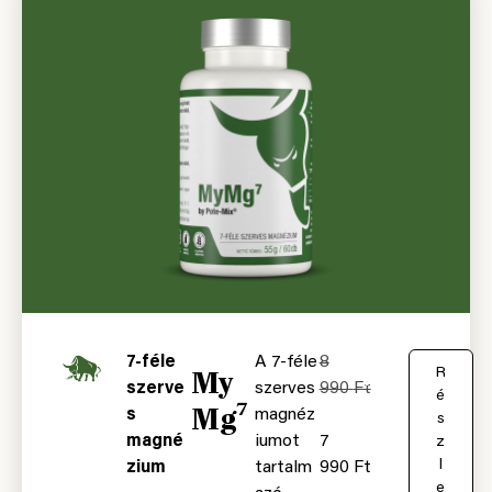
7-féle
A 7-féle
8
My
K
R
szerve
szerves
990
Ft
o
é
Mg⁷
s
magnéz
s
s
magné
iumot
7
á
z
r
l
zium
tartalm
990
Ft
b
e