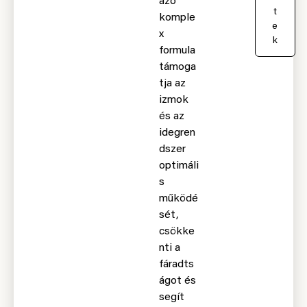
azó
a
t
komple
e
x
k
formula
támoga
tja az
izmok
és az
idegren
dszer
optimáli
s
működé
sét,
csökke
nti a
fáradts
ágot és
segít