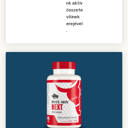
nk aktív
összete
vőinek
erejével
.