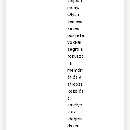
teljesít
mény.
Olyan
termés
zetes
összete
vőkkel
segíti a
fókuszt
, a
memóri
át és a
stressz
kezelés
t,
amelye
k az
idegren
dszer