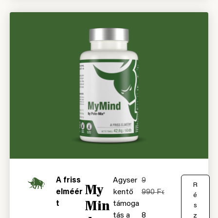
A friss
Agyser
9
My
K
R
elméér
kentő
990
Ft
o
é
Min
t
támoga
s
s
tás a
8
á
z