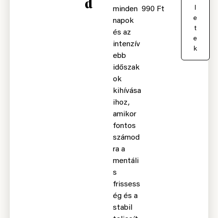
d
r
l
minden
990
Ft
b
e
napok
a
t
és az
e
intenzív
k
ebb
időszak
ok
kihívása
ihoz,
amikor
fontos
számod
ra a
mentáli
s
frissess
ég és a
stabil