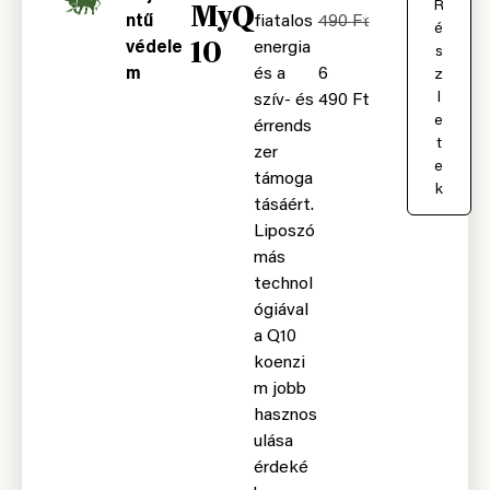
MyQ
K
R
ntű
fiatalos
490
Ft
o
é
10
védele
energia
s
s
m
és a
6
á
z
r
l
szív- és
490
Ft
b
e
érrends
a
t
zer
e
támoga
k
tásáért.
Liposzó
más
technol
ógiával
a Q10
koenzi
m jobb
hasznos
ulása
érdeké