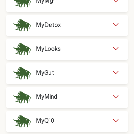
MyMg
MyDetox
MyLooks
MyGut
MyMind
MyQ10