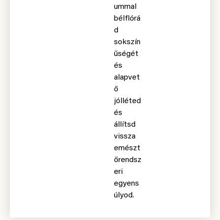
ummal
bélflórá
d
sokszín
űségét
és
alapvet
ő
jólléted
és
állítsd
vissza
emészt
őrendsz
eri
egyens
úlyod.