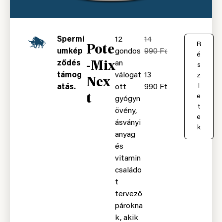
Spermi
12
14
Pote
K
R
umkép
gondos
990
Ft
o
é
-Mix
ződés
an
s
s
támog
válogat
13
á
z
Nex
r
l
atás.
ott
990
Ft
t
b
e
gyógyn
a
t
övény,
e
ásványi
k
anyag
és
vitamin
családo
t
tervező
párokna
k, akik