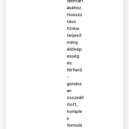
fenntart
ásához.
Hosszú
távú
fizikai
teljesít
mény,
állókép
esség
és
férfierő
–
gondos
an
összeáll
ított,
komple
x
formulá