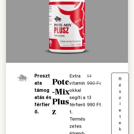
Proszt
Extra
14
Pote
K
R
ata
vitamin
990
Ft
o
é
-Mix
támog
okkal
s
s
atás és
segíti a
13
á
z
Plus
r
l
férfier
férfierő
990
Ft
z
b
e
ő.
t.
a
t
Termés
e
zetes
k
étrend-