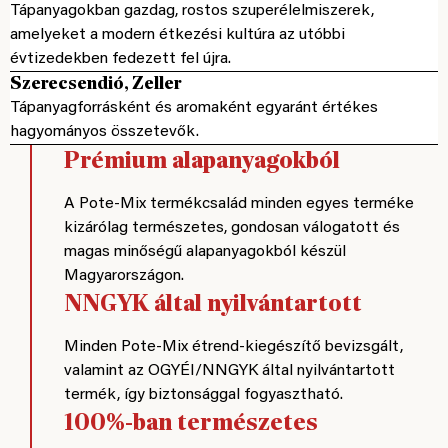
Tápanyagokban gazdag, rostos szuperélelmiszerek,
amelyeket a modern étkezési kultúra az utóbbi
évtizedekben fedezett fel újra.
Szerecsendió, Zeller
Tápanyagforrásként és aromaként egyaránt értékes
hagyományos összetevők.
Prémium alapanyagokból
A Pote-Mix termékcsalád minden egyes terméke
kizárólag természetes, gondosan válogatott és
magas minőségű alapanyagokból készül
Magyarországon.
NNGYK által nyilvántartott
Minden Pote-Mix étrend-kiegészítő bevizsgált,
valamint az OGYÉI/NNGYK által nyilvántartott
termék, így biztonsággal fogyasztható.
100%-ban természetes