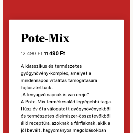
Pote-Mix
12 490
Ft
11 490
Ft
A klasszikus és természetes
gyógynövény-komplex, amelyet a
mindennapos vitalitás támogatására
fejlesztettünk.
„A lenyugvó napnak is van ereje.”
A Pote-Mix termékcsalád legrégebbi tagja.
Húsz év óta válogatott gyógynövényekből
és természetes élelmiszer-összetevőkből
álló receptúra, azoknak a férfiaknak, akik a
jól bevált, hagyományos megoldásokban