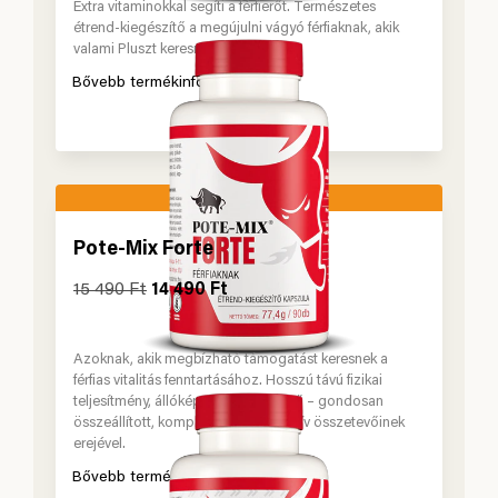
Extra vitaminokkal segíti a férfierőt. Természetes
étrend-kiegészítő a megújulni vágyó férfiaknak, akik
valami Pluszt keresnek.
Bővebb termékinformáció
Pote-Mix Forte
15 490
Ft
14 490
Ft
Azoknak, akik megbízható támogatást keresnek a
férfias vitalitás fenntartásához. Hosszú távú fizikai
teljesítmény, állóképesség és férfierő – gondosan
összeállított, komplex formulánk aktív összetevőinek
erejével.
Bővebb termékinformáció