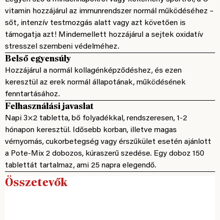
vitamin hozzájárul az immunrendszer normál működéséhez –
sőt, intenzív testmozgás alatt vagy azt követően is
támogatja azt! Mindemellett hozzájárul a sejtek oxidatív
stresszel szembeni védelméhez.
Belső egyensúly
Hozzájárul a normál kollagénképződéshez, és ezen
keresztül az erek normál állapotának, működésének
fenntartásához.
Felhasználási javaslat
Napi 3×2 tabletta, bő folyadékkal, rendszeresen, 1-2
hónapon keresztül. Idősebb korban, illetve magas
vérnyomás, cukorbetegség vagy érszűkület esetén ajánlott
a Pote-Mix 2 dobozos, kúraszerű szedése. Egy doboz 150
tablettát tartalmaz, ami 25 napra elegendő.
Összetevők