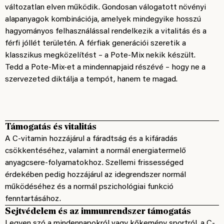
változatlan elven működik. Gondosan válogatott növényi
alapanyagok kombinációja, amelyek mindegyike hosszú
hagyományos felhasználással rendelkezik a vitalitás és a
férfi jóllét területén. A férfiak generációi szeretik a
klasszikus megközelítést – a Pote-Mix nekik készült.
Tedd a Pote-Mix-et a mindennapjaid részévé – hogy ne a
szervezeted diktálja a tempót, hanem te magad.
Támogatás és vitalitás
A C-vitamin hozzájárul a fáradtság és a kifáradás
csökkentéséhez, valamint a normál energiatermelő
anyagcsere-folyamatokhoz. Szellemi frissességed
érdekében pedig hozzájárul az idegrendszer normál
működéséhez és a normál pszichológiai funkció
fenntartásához.
Sejtvédelem és az immunrendszer támogatás
Legyen szó a mindennapokról vagy kőkemény sportról, a C-