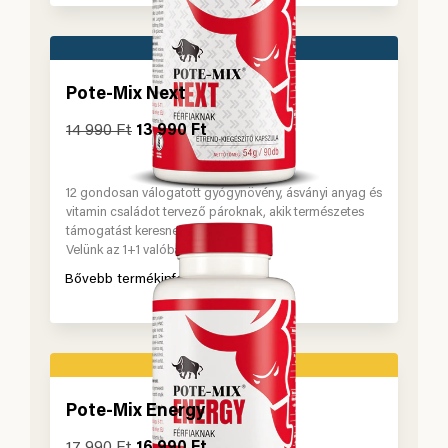
Pote-Mix Next
14 990
Ft
13 990
Ft
12 gondosan válogatott gyógynövény, ásványi anyag és
vitamin családot tervező pároknak, akik természetes
támogatást keresnek.
Velünk az 1+1 valóban 3 lehet.
Bővebb termékinformáció
Pote-Mix Energy
17 990
Ft
16 990
Ft