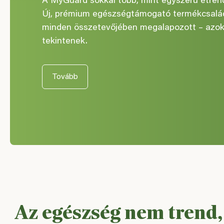
A MyGuard sokkal több, mint egyszerű étrend
Új, prémium egészségtámogató termékcsaládu
minden összetevőjében megalapozott – azo
tekintenek.
Tovább
Az egészség nem trend