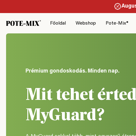
Augus
Főoldal
Webshop
Pote-Mix®
Prémium gondoskodás. Minden nap.
Mit tehet érted
MyGuard?