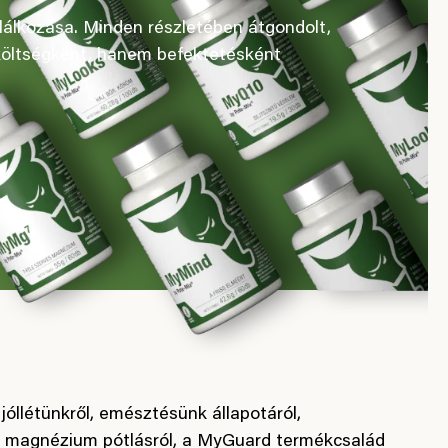
álkozása. Minden részletében átgondolt,
költségként, hanem befektetésként
jóllétünkről, emésztésünk állapotáról,
 magnézium pótlásról, a MyGuard termékcsalád