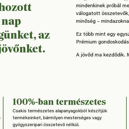
hozott
mindenkinek próbál me
válogatott összetevők
 nap
minőség – mindazoknak,
günket, az
Ez több mint egy egysz
Prémium gondoskodás,
jövőnket.
A jövőd ma kezdődik. M
100%-ban természetes
Csakis természetes alapanyagokból készítjük
s
termékeinket, bármilyen mesterséges vagy
gyógyszeripari összetevő nélkül.