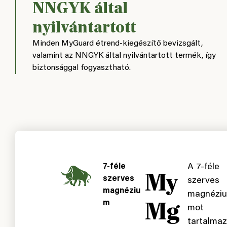
NNGYK által
nyilvántartott
Minden MyGuard étrend-kiegészítő bevizsgált,
valamint az NNGYK által nyilvántartott termék, így
biztonsággal fogyasztható.
7-féle
A 7-féle
My
szerves
szerves
magnéziu
magnéziu
Mg
m
mot
tartalmaz