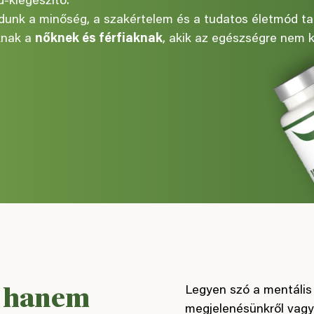
-kiegészítő.
nk a minőség, a szakértelem és a tudatos életmód tal
knak a
nőknek és férfiaknak
, akik az egészségre nem 
, hanem
Legyen szó a mentális 
megjelenésünkről vagy