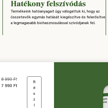
Hatékony felszívódás
Termékeink hatóanyagait úgy válogattuk ki, hogy az
összetevők egymás hatását kiegészítve és felerősítve
a legmagasabb biohasznosulással szívódjanak fel.
8 990
Ft
K
R
7 990
Ft
o
é
s
s
á
z
r
l