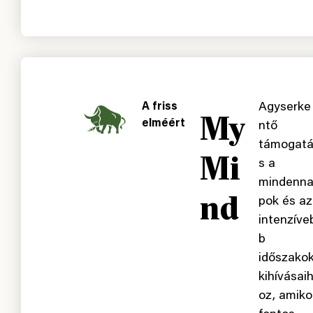
A friss
Agyserke
My
elméért
ntő
támogat
Mi
s a
mindenn
nd
pok és az
intenzíve
b
időszako
kihívásai
oz, amiko