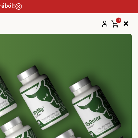
rából!
0