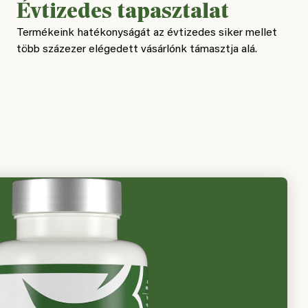
Évtizedes tapasztalat
Termékeink hatékonyságát az évtizedes siker mellet
több százezer elégedett vásárlónk támasztja alá.