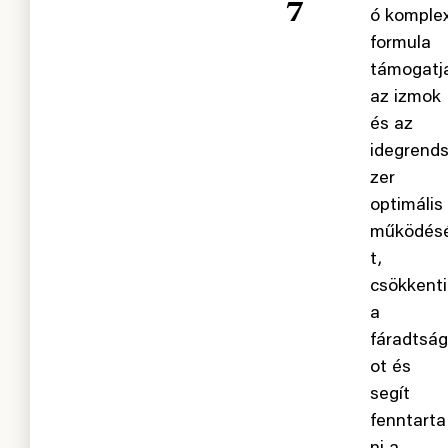
⁷
ó komple
formula
támogatj
az izmok
és az
idegrend
zer
optimális
működés
t,
csökkenti
a
fáradtság
ot és
segít
fenntarta