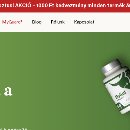
ztusi AKCIÓ – 1000 Ft kedvezmény minden termék á
MyGuard®
Blog
Rólunk
Kapcsolat
 a