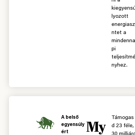
ni a
kiegyens
lyozott
energiasz
ntet a
mindenn
pi
teljesítm
nyhez.
A belső
Támogas
My
egyensúly
d 23 féle,
ért
30 milliár