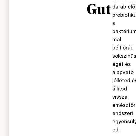
Gut
darab élő
probiotik
s
baktériu
mal
bélflórád
sokszínű
égét és
alapvető
jólléted é
állítsd
vissza
emésztőr
endszeri
egyensúl
od.