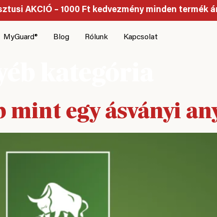
ztusi AKCIÓ – 1000 Ft kedvezmény minden termék á
MyGuard®
Blog
Rólunk
Kapcsolat
yéb kategória
 mint egy ásványi an