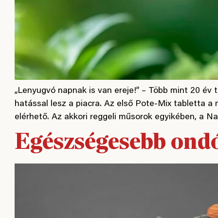
„Lenyugvó napnak is van ereje!” – Több mint 20 év 
hatással lesz a piacra. Az első Pote-Mix tabletta a
elérhető. Az akkori reggeli műsorok egyikében, a N
Egészségesebb ondó