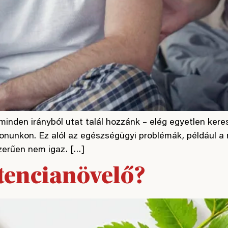
e minden irányból utat talál hozzánk – elég egyetlen k
onunkon. Ez alól az egészségügyi problémák, például a 
zerűen nem igaz. […]
tencianövelő?