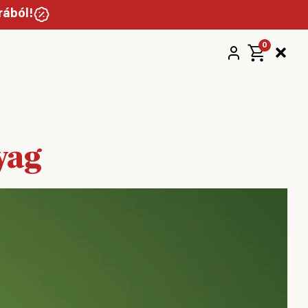
rából!
0
yag