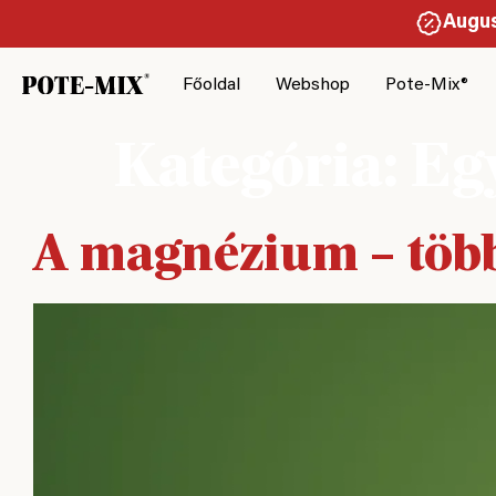
Augus
Főoldal
Webshop
Pote-Mix®
Kategória:
Eg
A magnézium – több