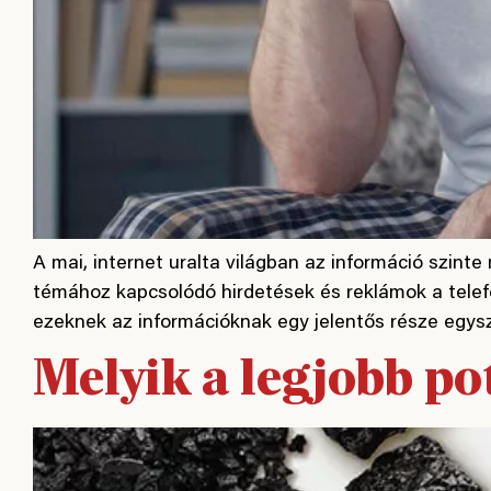
A mai, internet uralta világban az információ szint
témához kapcsolódó hirdetések és reklámok a telef
ezeknek az információknak egy jelentős része egys
Melyik a legjobb po