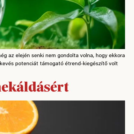
még az elején senki nem gondolta volna, hogy ekkora
n kevés potenciát támogató étrend-kiegészítő volt
mekáldásért