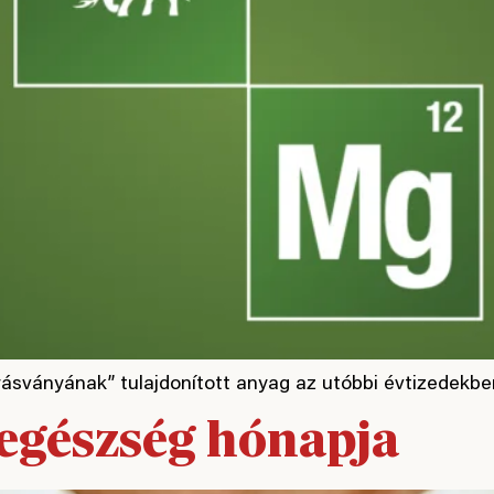
ásványának” tulajdonított anyag az utóbbi évtizedekbe
 egészség hónapja